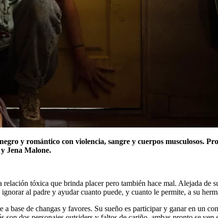
r negro y romántico con violencia, sangre y cuerpos musculosos. P
 y Jena Malone.
na relación tóxica que brinda placer pero también hace mal. Alejada d
 ignorar al padre y ayudar cuanto puede, y cuanto le permite, a su herm
e a base de changas y favores. Su sueño es participar y ganar en un co
 son dos personajes outsiders y faltos de cariño, ambas pronto se ven