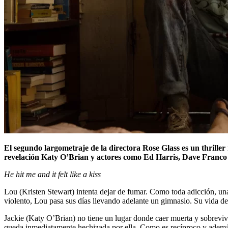
El segundo largometraje de la directora Rose Glass es un thrille
revelación Katy O’Brian y actores como Ed Harris, Dave Franco
He hit me and it felt like a kiss
Lou (Kristen Stewart) intenta dejar de fumar. Como toda adicción, u
violento, Lou pasa sus días llevando adelante un gimnasio. Su vida de
Jackie (Katy O’Brian) no tiene un lugar donde caer muerta y sobreviv
queda inmediatamente hechizada por ella. Como es recíproco y además