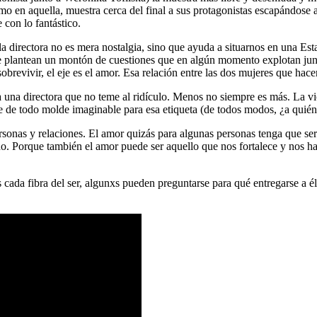
o en aquella, muestra cerca del final a sus protagonistas escapándose a
con lo fantástico.
e la directora no es mera nostalgia, sino que ayuda a situarnos en una
a se plantean un montón de cuestiones que en algún momento explotan jun
sobrevivir, el eje es el amor. Esa relación entre las dos mujeres que h
a una directora que no teme al ridículo. Menos no siempre es más. La vi
 de todo molde imaginable para esa etiqueta (de todos modos, ¿a quién le
onas y relaciones. El amor quizás para algunas personas tenga que ser 
 Porque también el amor puede ser aquello que nos fortalece y nos hac
cada fibra del ser, algunxs pueden preguntarse para qué entregarse a él