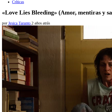
Críticas
«Love Lies Bleeding» (Amor, mentiras y sa
por
Jesica Taranto
2 años atrás