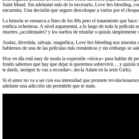
Saint Maud. Sin adelantar más de lo necesario, Love lies bleeding, com
encuentra. Una decisión que seguro descoloque a varios por el choque 
La historia se enmarca a fines de los 80s pero el tratamiento que hac
estética ochentosa. A nivel argumental, a lo largo de toda la películ
muertes ¿accidentales? y los sueños de triunfar o quizás simplemente 
Audaz, divertida, salvaje, magnética, Love lies bleeding nos muestra 
hablemos de una de las películas más románticas y sin embargo se sale
Hoy en día está muy de moda la expresión «tóxica» para hablar de pers
fondo sabemos que hay que dejar si queremos sobrevivir… y quizás no.
te duele, siempre lo vas a recordar», decía Adam en la serie Girls).
Si el amor no va a ser con esa intensidad que promete revolucionarnos 
adelante una adicción sin permitirle que te mate.