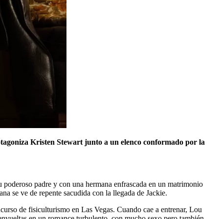
rotagoniza Kristen Stewart junto a un elenco conformado por la
e su poderoso padre y con una hermana enfrascada en un matrimonio
ana se ve de repente sacudida con la llegada de Jackie.
ncurso de fisiculturismo en Las Vegas. Cuando cae a entrenar, Lou
 envueltas en un romance turbulento, con mucho sexo pero también