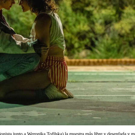
nista junto a Weronika Tofilska) la muestra más libre y desenfada y men