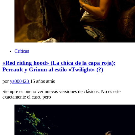
Críticas
«Red riding hood» (La chica de la capa roja):
Perrault y Grimm al estilo «Twilight» (?)
por
ya000423
15 años atrás
Siempre es bueno ver nuevas versiones de clásicos. No es este
exactamente el caso, pero