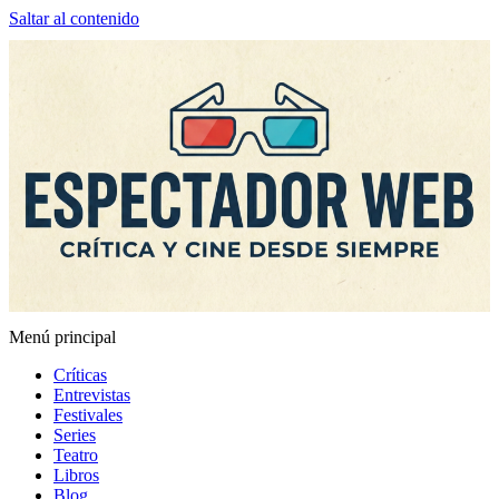
Saltar al contenido
Menú principal
Espectador Web
Críticas
Entrevistas
Festivales
Series
Teatro
Libros
Blog