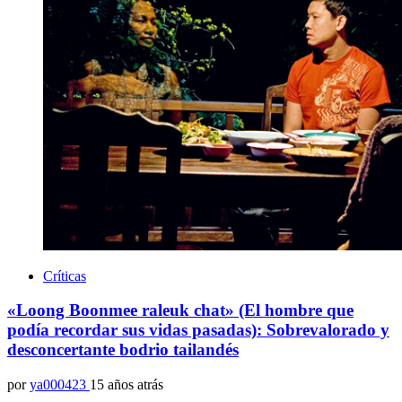
Críticas
«Loong Boonmee raleuk chat» (El hombre que
podía recordar sus vidas pasadas): Sobrevalorado y
desconcertante bodrio tailandés
por
ya000423
15 años atrás