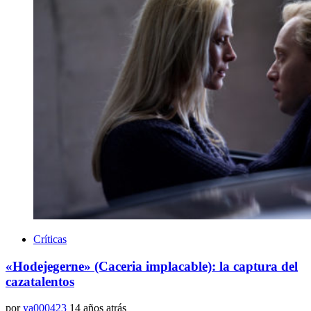
Críticas
«Hodejegerne» (Caceria implacable): la captura del
cazatalentos
por
ya000423
14 años atrás