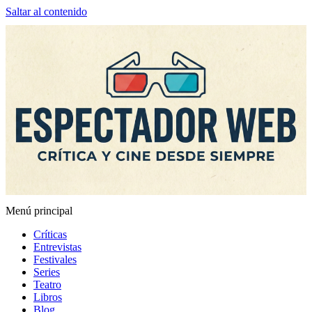
Saltar al contenido
Menú principal
Espectador Web
Críticas
Entrevistas
Festivales
Series
Teatro
Libros
Blog