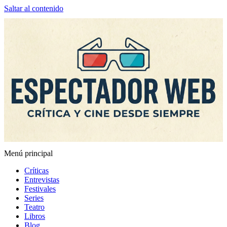
Saltar al contenido
Menú principal
Espectador Web
Críticas
Entrevistas
Festivales
Series
Teatro
Libros
Blog