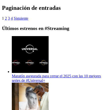
Paginación de entradas
1
2
3
4
Siguiente
Últimos estrenos en #Streaming
Maratón asegurada para cerrar el 2025 con las 10 mejores
series de #Universal+