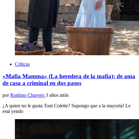
Críticas
«Mafia Mamma» (La heredera de la mafia): de ama
de casa a criminal en dos pasos
por
Rodrigo Chavero
3 años atrás
¿A quien no le gusta Toni Colette? Supongo que a la mayoría! Le
está yendo