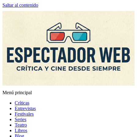
Saltar al contenido
Menú principal
Espectador Web
Críticas
Entrevistas
Festivales
Series
Teatro
Libros
Blog