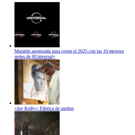
Maratón asegurada para cerrar el 2025 con las 10 mejores
series de #Universal+
«Jay Kelly»: Fábrica de sueños