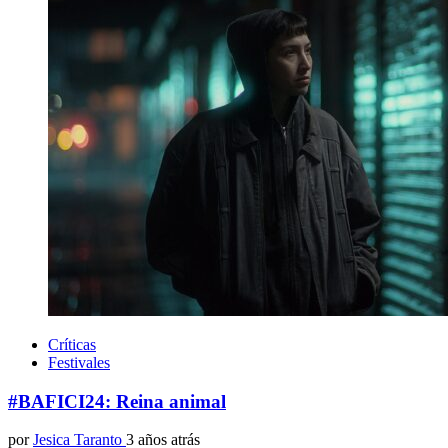
Críticas
Festivales
#BAFICI24: Reina animal
por
Jesica Taranto
3 años atrás