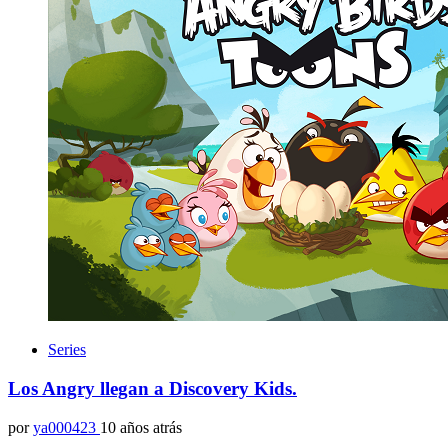
Series
Los Angry llegan a Discovery Kids.
por
ya000423
10 años atrás