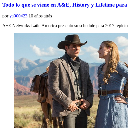
Todo lo que se viene en A&E, History y Lifetime para
por
ya000423
10 años atrás
A+E Networks Latin America presentó su schedule para 2017 repleto