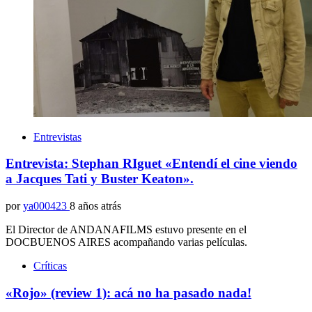
Entrevistas
Entrevista: Stephan RIguet «Entendí el cine viendo
a Jacques Tati y Buster Keaton».
por
ya000423
8 años atrás
El Director de ANDANAFILMS estuvo presente en el
DOCBUENOS AIRES acompañando varias películas.
Críticas
«Rojo» (review 1): acá no ha pasado nada!