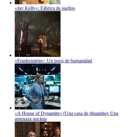
«Jay Kelly»: Fábrica de sueños
«Frankenstein»: Un poco de humanidad
«A House of Dynamite» (Una casa de dinamita): Una
amenaza nuclear