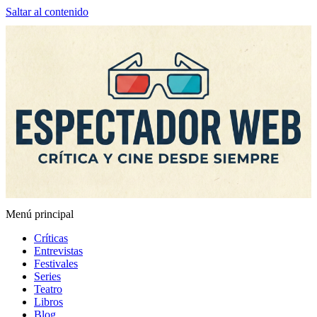
Saltar al contenido
Menú principal
Espectador Web
Críticas
Entrevistas
Festivales
Series
Teatro
Libros
Blog