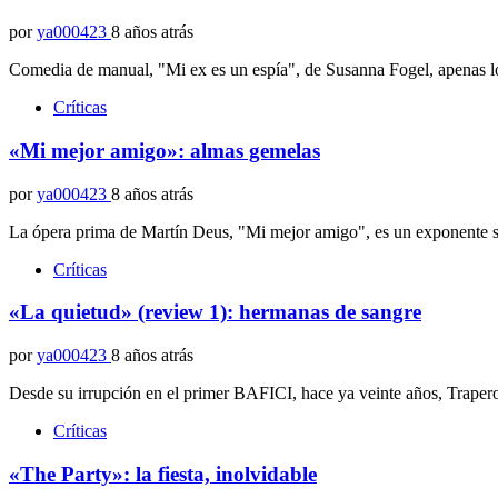
por
ya000423
8 años atrás
Comedia de manual, "Mi ex es un espía", de Susanna Fogel, apenas lo
Críticas
«Mi mejor amigo»: almas gemelas
por
ya000423
8 años atrás
La ópera prima de Martín Deus, "Mi mejor amigo", es un exponente s
Críticas
«La quietud» (review 1): hermanas de sangre
por
ya000423
8 años atrás
Desde su irrupción en el primer BAFICI, hace ya veinte años, Traper
Críticas
«The Party»: la fiesta, inolvidable