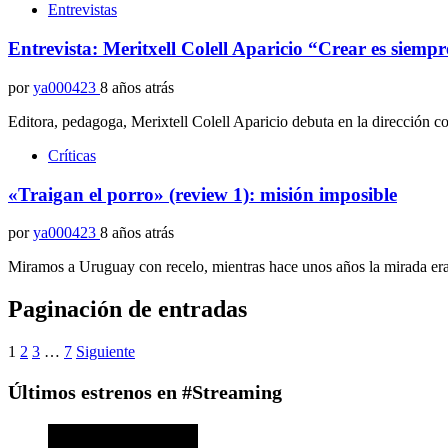
Entrevistas
Entrevista: Meritxell Colell Aparicio “Crear es siempr
por
ya000423
8 años atrás
Editora, pedagoga, Merixtell Colell Aparicio debuta en la dirección c
Críticas
«Traigan el porro» (review 1): misión imposible
por
ya000423
8 años atrás
Miramos a Uruguay con recelo, mientras hace unos años la mirada er
Paginación de entradas
1
2
3
…
7
Siguiente
Últimos estrenos en #Streaming