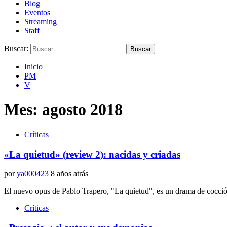
Blog
Eventos
Streaming
Staff
Buscar:
Inicio
PM
V
Mes:
agosto 2018
Críticas
«La quietud» (review 2): nacidas y criadas
por
ya000423
8 años atrás
El nuevo opus de Pablo Trapero, "La quietud", es un drama de cocció
Críticas