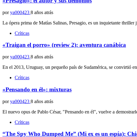
«Presagio»: el autor y sus demonios
por
ya000423
8 años atrás
La ópera prima de Matías Salinas, Presagio, es un inquietante thriller 
Críticas
«Traigan el porro» (review 2): aventura canábica
por
ya000423
8 años atrás
En el 2013, Uruguay, un pequeño país de Sudamérica, se convirtió en 
Críticas
«Pensando en él»: mixturas
por
ya000423
8 años atrás
El nuevo opus de Pablo César, "Pensando en él", vuelve a demostrar
Críticas
“The Spy Who Dumped Me” (Mi ex es un espía): Chic