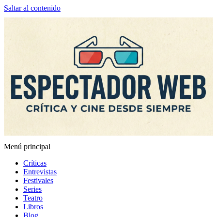
Saltar al contenido
Menú principal
Espectador Web
Críticas
Entrevistas
Festivales
Series
Teatro
Libros
Blog