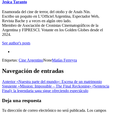
Jesica Taranto
Enamorada del cine de terror, del otoño y de Anaïs Nin.
Escribo un poquito en L’Officiel Argentina, Espectador Web,
Revista Bache y a veces en algún otro lado.
Miembro de Asociación de Cronistas Cinematográficos de la
Argentina y FIPRESCI. Votante en los Golden Globes desde el
2024.
See author's posts
Etiquetas:
Cine Argentino
None
Matías Ferreyra
Navegación de entradas
Anterior
«Nuestra parte del mundo»: Escena de un matrimonio
Siguiente
«Mission: Impossible – The Final Reckoning» (Sentencia
Final): la legendaria saga sigue ofreciendo espectáculo
Deja una respuesta
Tu dirección de correo electrónico no será publicada.
Los campos