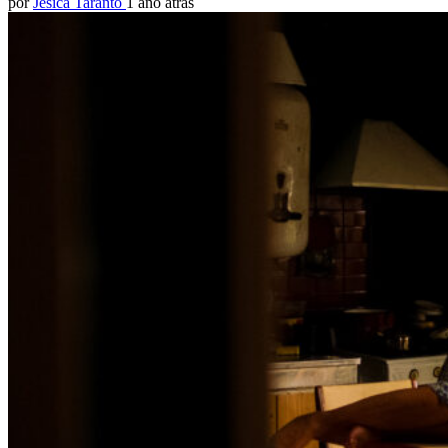
por
Jesica Taranto
1 año atrás