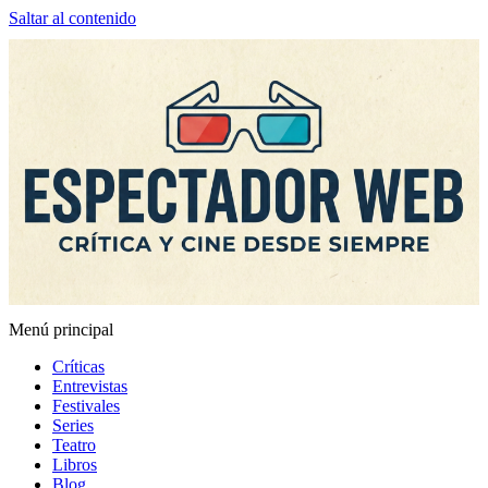
Saltar al contenido
Menú principal
Espectador Web
Críticas
Entrevistas
Festivales
Series
Teatro
Libros
Blog