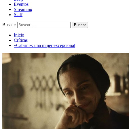
Eventos
Streaming
Staff
Buscar:
Inicio
Críticas
«Cabrini»: una mujer excepcional