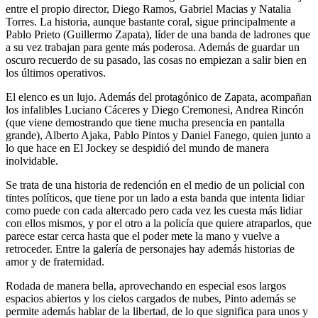
entre el propio director, Diego Ramos, Gabriel Macias y Natalia
Torres. La historia, aunque bastante coral, sigue principalmente a
Pablo Prieto (Guillermo Zapata), líder de una banda de ladrones que
a su vez trabajan para gente más poderosa. Además de guardar un
oscuro recuerdo de su pasado, las cosas no empiezan a salir bien en
los últimos operativos.
El elenco es un lujo. Además del protagónico de Zapata, acompañan
los infalibles Luciano Cáceres y Diego Cremonesi, Andrea Rincón
(que viene demostrando que tiene mucha presencia en pantalla
grande), Alberto Ajaka, Pablo Pintos y Daniel Fanego, quien junto a
lo que hace en El Jockey se despidió del mundo de manera
inolvidable.
Se trata de una historia de redención en el medio de un policial con
tintes políticos, que tiene por un lado a esta banda que intenta lidiar
como puede con cada altercado pero cada vez les cuesta más lidiar
con ellos mismos, y por el otro a la policía que quiere atraparlos, que
parece estar cerca hasta que el poder mete la mano y vuelve a
retroceder. Entre la galería de personajes hay además historias de
amor y de fraternidad.
Rodada de manera bella, aprovechando en especial esos largos
espacios abiertos y los cielos cargados de nubes, Pinto además se
permite además hablar de la libertad, de lo que significa para unos y