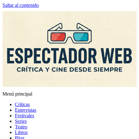
Saltar al contenido
Menú principal
Espectador Web
Críticas
Entrevistas
Festivales
Series
Teatro
Libros
Blog