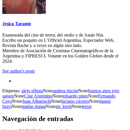
Jesica Taranto
Enamorada del cine de terror, del otoño y de Anaïs Nin.
Escribo un poquito en L’Officiel Argentina, Espectador Web,
Revista Bache y a veces en algún otro lado.
Miembro de Asociación de Cronistas Cinematográficos de la
Argentina y FIPRESCI. Votante en los Golden Globes desde el
2024.
See author's posts
Etiquetas:
alejo rébora
None
andrea rincón
None
buenos aires rojo
sangre
None
Cine Argentino
None
eduardo pinto
None
Fernando
Cayo
None
Juan Albarracín
None
luciano cáceres
None
magui
bravi
None
matías rispau
None
nic loreti
None
terror
Navegación de entradas