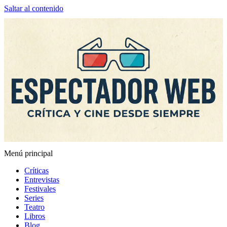
Saltar al contenido
Menú principal
Espectador Web
Críticas
Entrevistas
Festivales
Series
Teatro
Libros
Blog