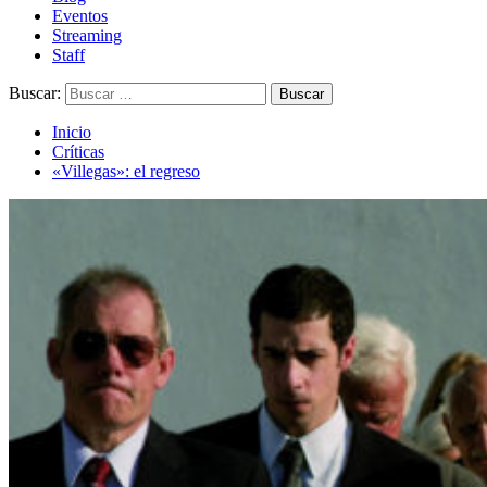
Eventos
Streaming
Staff
Buscar:
Inicio
Críticas
«Villegas»: el regreso