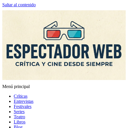
Saltar al contenido
Menú principal
Espectador Web
Críticas
Entrevistas
Festivales
Series
Teatro
Libros
Blog