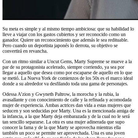
Su meta es simple y al mismo tiempo ambiciosa: que su habilidad lo
lleve a viajar con los gastos cubiertos y ser reconocido como un
ganador. Quiere un reconocimiento que además le sea redituable.
Pero cuando un deportista japonés lo derrota, su objetivo se
convertirá en revancha.
Con un ritmo similar a Uncut Gems, Marty Supreme se mueve a la
par de su protagonista acelerado, siempre corriendo, ya sea por
llegar a aquello que desea como por escaparse de aquello en lo que
se metió. La Nueva York de comienzos de los 50s es el marco ideal
donde a su alrededor va desfilando toda una gama de personajes.
Odessa A’zion y Gwyneth Paltrow, la morocha y la rubia, la
avasallante y con conocimiento de calle y la refinada y acomodada
mujer de experiencia. Ambas actrices dan vida a estas mujeres que
seducen y son seducidas por Marty. Una es la mencionada amiga de
la infancia, a la que Marty deja embarazada y de la cual no le será
tan sencillo separarse. La otra es una mujer adinerada que supo
conocer la fama y de la que Marty se aprovecha mientras ella
también un poco se permite ser aprovechada. Una es una joven