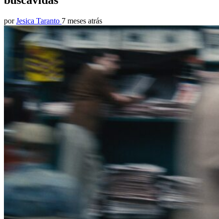
buscavidas
por
Jesica Taranto
7 meses atrás