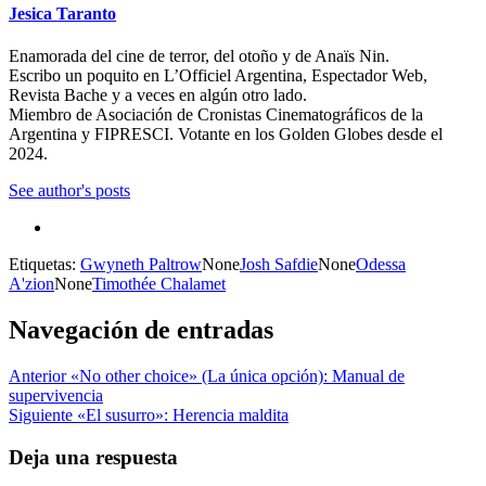
Jesica Taranto
Enamorada del cine de terror, del otoño y de Anaïs Nin.
Escribo un poquito en L’Officiel Argentina, Espectador Web,
Revista Bache y a veces en algún otro lado.
Miembro de Asociación de Cronistas Cinematográficos de la
Argentina y FIPRESCI. Votante en los Golden Globes desde el
2024.
See author's posts
Etiquetas:
Gwyneth Paltrow
None
Josh Safdie
None
Odessa
A'zion
None
Timothée Chalamet
Navegación de entradas
Anterior
«No other choice» (La única opción): Manual de
supervivencia
Siguiente
«El susurro»: Herencia maldita
Deja una respuesta