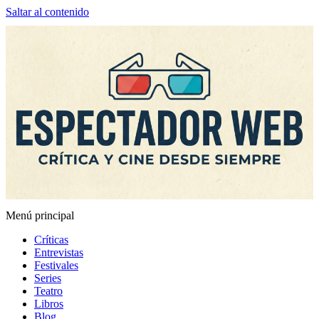
Saltar al contenido
Menú principal
Espectador Web
Críticas
Entrevistas
Festivales
Series
Teatro
Libros
Blog