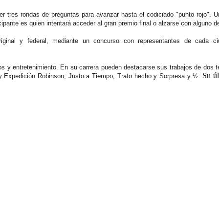
er
tres rondas de preguntas
para avanzar hasta el codiciado
"punto rojo".
U
cipante es quien intentará acceder al gran premio final o alzarse con alguno de
ginal y federal, mediante un concurso con representantes de cada ci
os y entretenimiento. En su carrera pueden destacarse sus trabajos de dos 
Su úl
y
Expedición Robinson,
Justo a Tiempo,
Trato hecho y Sorpresa y ½.