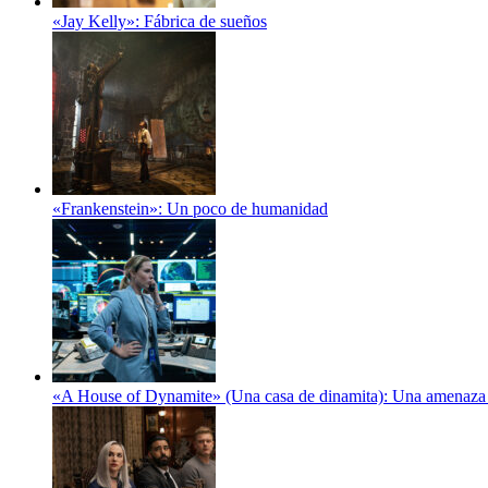
«Jay Kelly»: Fábrica de sueños
«Frankenstein»: Un poco de humanidad
«A House of Dynamite» (Una casa de dinamita): Una amenaza 