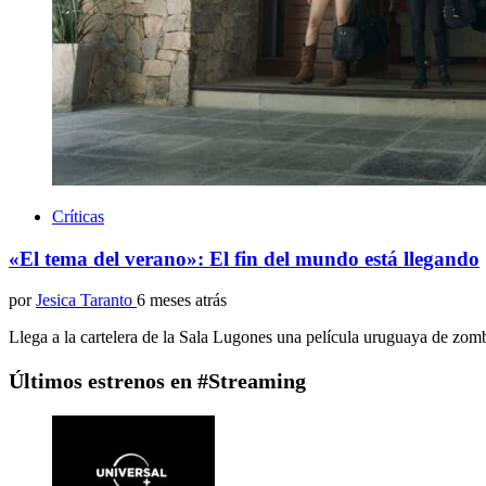
Críticas
«El tema del verano»: El fin del mundo está llegando
por
Jesica Taranto
6 meses atrás
Llega a la cartelera de la Sala Lugones una película uruguaya de zomb
Últimos estrenos en #Streaming