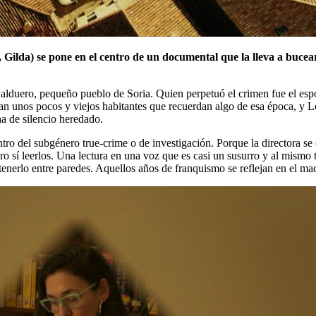
lda) se pone en el centro de un documental que la lleva a bucear e
alduero, pequeño pueblo de Soria. Quien perpetuó el crimen fue el espo
an unos pocos y viejos habitantes que recuerdan algo de esa época, y Lo
ha de silencio heredado.
ro del subgénero true-crime o de investigación. Porque la directora se c
 sí leerlos. Una lectura en una voz que es casi un susurro y al mismo t
ntenerlo entre paredes. Aquellos años de franquismo se reflejan en el m