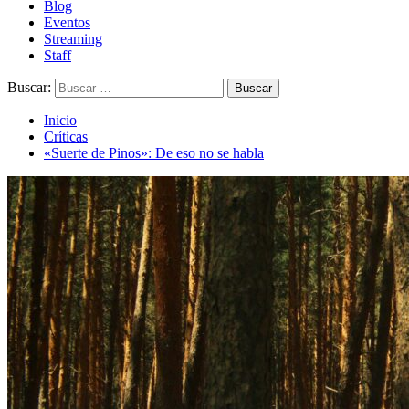
Blog
Eventos
Streaming
Staff
Buscar:
Inicio
Críticas
«Suerte de Pinos»: De eso no se habla