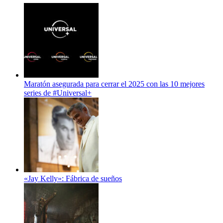
Maratón asegurada para cerrar el 2025 con las 10 mejores
series de #Universal+
«Jay Kelly»: Fábrica de sueños