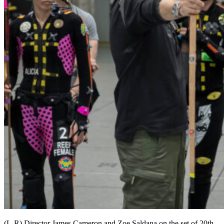
(L-R) Director James Cameron and Zoe Saldana on the set of 20th