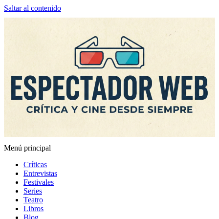
Saltar al contenido
Menú principal
Espectador Web
Críticas
Entrevistas
Festivales
Series
Teatro
Libros
Blog