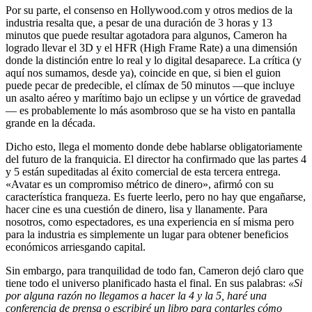
Por su parte, el consenso en Hollywood.com y otros medios de la
industria resalta que, a pesar de una duración de 3 horas y 13
minutos que puede resultar agotadora para algunos, Cameron ha
logrado llevar el 3D y el HFR (High Frame Rate) a una dimensión
donde la distinción entre lo real y lo digital desaparece. La crítica (y
aquí nos sumamos, desde ya), coincide en que, si bien el guion
puede pecar de predecible, el clímax de 50 minutos —que incluye
un asalto aéreo y marítimo bajo un eclipse y un vórtice de gravedad
— es probablemente lo más asombroso que se ha visto en pantalla
grande en la década.
Dicho esto, llega el momento donde debe hablarse obligatoriamente
del futuro de la franquicia. El director ha confirmado que las partes 4
y 5 están supeditadas al éxito comercial de esta tercera entrega.
«Avatar es un compromiso métrico de dinero», afirmó con su
característica franqueza. Es fuerte leerlo, pero no hay que engañarse,
hacer cine es una cuestión de dinero, lisa y llanamente. Para
nosotros, como espectadores, es una experiencia en sí misma pero
para la industria es simplemente un lugar para obtener beneficios
económicos arriesgando capital.
Sin embargo, para tranquilidad de todo fan, Cameron dejó claro que
tiene todo el universo planificado hasta el final. En sus palabras:
«Si
por alguna razón no llegamos a hacer la 4 y la 5, haré una
conferencia de prensa o escribiré un libro para contarles cómo