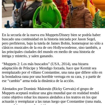
En la secuela de la nueva era Muppets/Disney bien se podría haber
buscado una continuidad en la historia iniciada por Jason Segel,
pero prefirieron, bajo la tutela de James Bobin, homenajear no sólo a
clásicos musicales de la era de oro Hollywoodense, sino también, a
las principales ciudades del mundo en medio de una historia de
intriga y misterio, y salen ganando.
“Muppets 2: Los más buscados” (USA, 2014), una bizarra
adaptación de Príncipe y Mendigo forzada, hace que Kermit sea
reemplazado por el villano Constantine, una rana que difiere sólo en
la bondadosa rana por una horrible verruga en su cara, y a partir de
ese “cambio” arma toda la dinámica de la acción.
Alentados por Dominic Maloruin (Ricky Gervais) el grupo de
Muppets aceptará realizar una gira mundial que en realidad tendrá
como objetivo robar los museos aledaños a los teatros en los que
actuarán y reemplazar a las ranas luego que Constantine (rana mala,