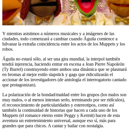
Y mientras asistimos a números musicales y a imágenes de las
ciudades, todo comenzará a cambiar cuando Águila comience a
hilvanar la extraña coincidencia entre los actos de los Muppets y los
robos.
Águila no estará sólo, al ser una gira mundial, la interpol también
tendrá injerencia, haciendo entrar en escena a Jean Pierre Napoleón
(Ty Burrel) construyendo entre ambos una dinámica que se plasmará
en bromas al mejor estilo slapstick y gags que ridiculizarán el
accionar de los investigadores (de antología el interrogatorio cantado
que protagonizan).
La polarización de la bondad/maldad entre los grupos (los malos son
muy malos, o al menos intentan serlo, terminando por ser ridículos),
el reconocimiento de particularidades y estereotipos, como así
también la continuidad de historias que hacen a cada uno de los
Muppets (el romance eterno entre Peggy y Kermit) hacen de esta
aventura un entretenimiento universal, aunque eso sí, más para
grandes que para chicos. A cantar y bailar con nostalgia.