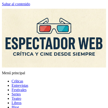
Saltar al contenido
Menú principal
Espectador Web
Críticas
Entrevistas
Festivales
Series
Teatro
Libros
Blog