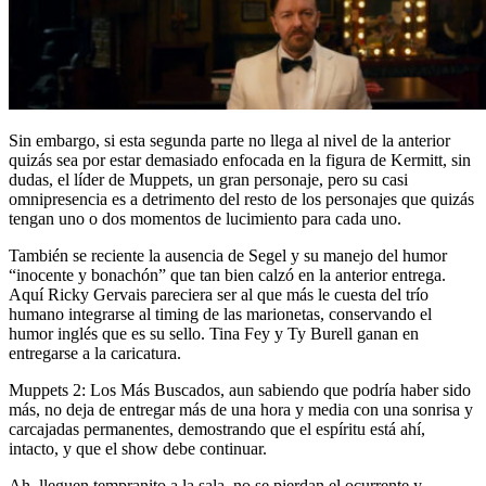
Sin embargo, si esta segunda parte no llega al nivel de la anterior
quizás sea por estar demasiado enfocada en la figura de Kermitt, sin
dudas, el líder de Muppets, un gran personaje, pero su casi
omnipresencia es a detrimento del resto de los personajes que quizás
tengan uno o dos momentos de lucimiento para cada uno.
También se reciente la ausencia de Segel y su manejo del humor
“inocente y bonachón” que tan bien calzó en la anterior entrega.
Aquí Ricky Gervais pareciera ser al que más le cuesta del trío
humano integrarse al timing de las marionetas, conservando el
humor inglés que es su sello. Tina Fey y Ty Burell ganan en
entregarse a la caricatura.
Muppets 2: Los Más Buscados, aun sabiendo que podría haber sido
más, no deja de entregar más de una hora y media con una sonrisa y
carcajadas permanentes, demostrando que el espíritu está ahí,
intacto, y que el show debe continuar.
Ah, lleguen tempranito a la sala, no se pierdan el ocurrente y