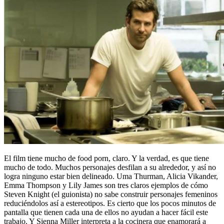
El film tiene mucho de food porn, claro. Y la verdad, es que tiene
mucho de todo. Muchos personajes desfilan a su alrededor, y así no
logra ninguno estar bien delineado. Uma Thurman, Alicia Vikander,
Emma Thompson y Lily James son tres claros ejemplos de cómo
Steven Knight (el guionista) no sabe construir personajes femeninos
reduciéndolos así a estereotipos. Es cierto que los pocos minutos de
pantalla que tienen cada una de ellos no ayudan a hacer fácil este
trabajo. Y Sienna Miller interpreta a la cocinera que enamorará a