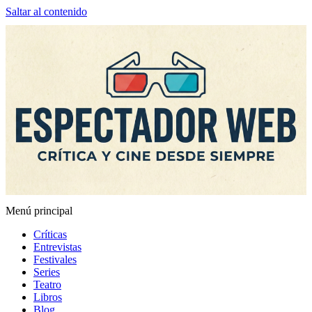
Saltar al contenido
Menú principal
Espectador Web
Críticas
Entrevistas
Festivales
Series
Teatro
Libros
Blog