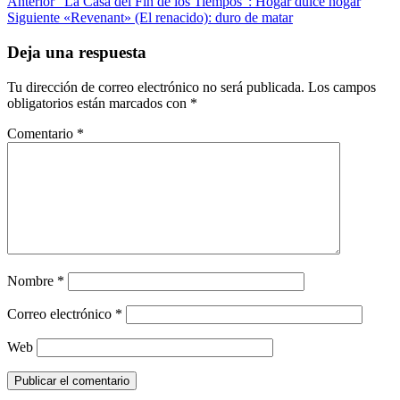
Anterior
“La Casa del Fin de los Tiempos”: Hogar dulce hogar
Siguiente
«Revenant» (El renacido): duro de matar
Deja una respuesta
Tu dirección de correo electrónico no será publicada.
Los campos
obligatorios están marcados con
*
Comentario
*
Nombre
*
Correo electrónico
*
Web