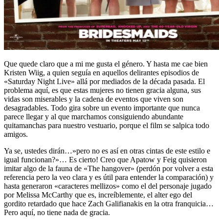
Que quede claro que a mi me gusta el género. Y hasta me cae bien
Kristen Wiig, a quien seguía en aquellos delirantes episodios de
«Saturday Night Live» allá por mediados de la década pasada. El
problema aquí, es que estas mujeres no tienen gracia alguna, sus
vidas son miserables y la cadena de eventos que viven son
desagradables. Todo gira sobre un evento importante que nunca
parece llegar y al que marchamos consiguiendo abundante
quitamanchas para nuestro vestuario, porque el film se salpica todo
amigos.
Ya se, ustedes dirán…»pero no es así en otras cintas de este estilo e
igual funcionan?»… Es cierto! Creo que Apatow y Feig quisieron
imitar algo de la fauna de «The hangover» (perdón por volver a esta
referencia pero la veo clara y es útil para entender la comparación) y
hasta generaron «caracteres mellizos» como el del personaje jugado
por Melissa McCarthy que es, increíblemente, el alter ego del
gordito retardado que hace Zach Galifianakis en la otra franquicia…
Pero aquí, no tiene nada de gracia.