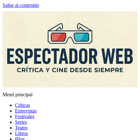
Saltar al contenido
Menú principal
Espectador Web
Críticas
Entrevistas
Festivales
Series
Teatro
Libros
Blog