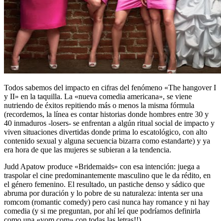
Todos sabemos del impacto en cifras del fenómeno «The hangover I
y II» en la taquilla. La «nueva comedia americana», se viene
nutriendo de éxitos repitiendo más o menos la misma fórmula
(recordemos, la línea es contar historias donde hombres entre 30 y
40 inmaduros -losers- se enfrentan a algún ritual social de impacto y
viven situaciones divertidas donde prima lo escatológico, con alto
contenido sexual y alguna secuencia bizarra como estandarte) y ya
era hora de que las mujeres se subieran a la tendencia.
Judd Apatow produce «Bridemaids» con esa intención: juega a
traspolar el cine predominantemente masculino que le da rédito, en
el género femenino. El resultado, un pastiche denso y sádico que
abruma por duración y lo pobre de su naturaleza: intenta ser una
romcom (romantic comedy) pero casi nunca hay romance y ni hay
comedia (y si me preguntan, por ahí leí que podríamos definirla
como una «vom com» con todas las letras!!).