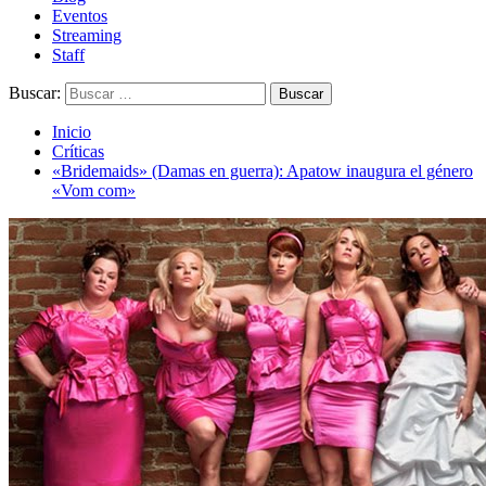
Eventos
Streaming
Staff
Buscar:
Inicio
Críticas
«Bridemaids» (Damas en guerra): Apatow inaugura el género
«Vom com»