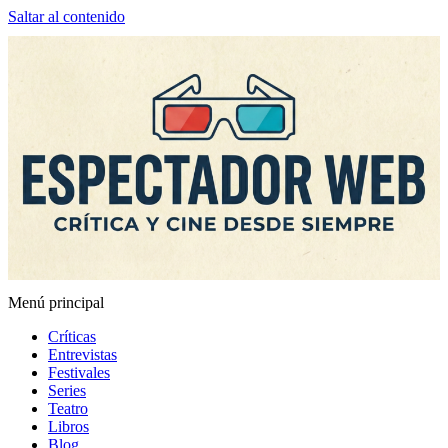
Saltar al contenido
Menú principal
Espectador Web
Críticas
Entrevistas
Festivales
Series
Teatro
Libros
Blog