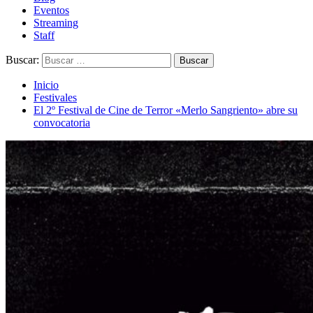
Eventos
Streaming
Staff
Buscar:
Inicio
Festivales
El 2º Festival de Cine de Terror «Merlo Sangriento» abre su
convocatoria