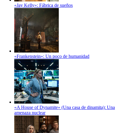
«Jay Kelly»: Fábrica de sueños
«Frankenstein»: Un poco de humanidad
«A House of Dynamite» (Una casa de dinamita): Una
amenaza nuclear