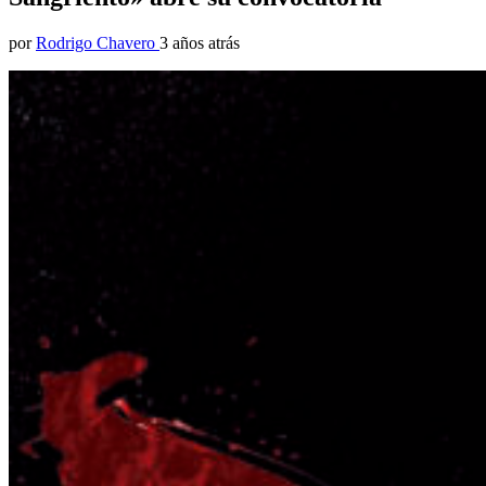
por
Rodrigo Chavero
3 años atrás