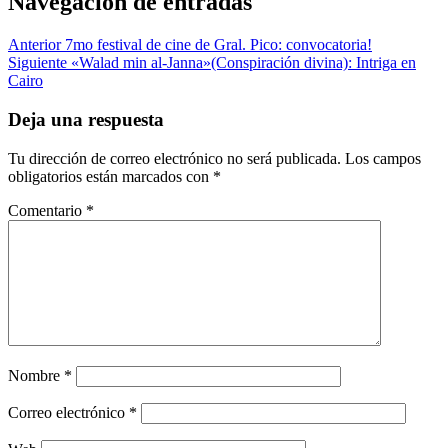
Navegación de entradas
Anterior
7mo festival de cine de Gral. Pico: convocatoria!
Siguiente
«Walad min al-Janna»(Conspiración divina): Intriga en
Cairo
Deja una respuesta
Tu dirección de correo electrónico no será publicada.
Los campos
obligatorios están marcados con
*
Comentario
*
Nombre
*
Correo electrónico
*